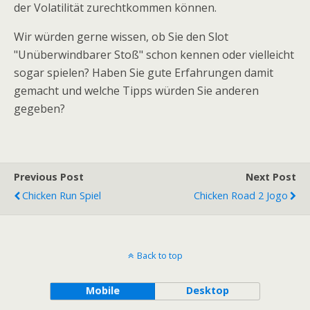
der Volatilität zurechtkommen können.
Wir würden gerne wissen, ob Sie den Slot
"Unüberwindbarer Stoß" schon kennen oder vielleicht
sogar spielen? Haben Sie gute Erfahrungen damit
gemacht und welche Tipps würden Sie anderen
gegeben?
Previous Post
Next Post
Chicken Run Spiel
Chicken Road 2 Jogo
Back to top
Mobile
Desktop