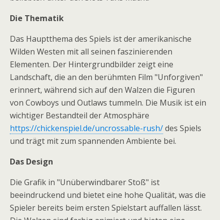
Die Thematik
Das Hauptthema des Spiels ist der amerikanische
Wilden Westen mit all seinen faszinierenden
Elementen. Der Hintergrundbilder zeigt eine
Landschaft, die an den berühmten Film "Unforgiven"
erinnert, während sich auf den Walzen die Figuren
von Cowboys und Outlaws tummeln. Die Musik ist ein
wichtiger Bestandteil der Atmosphäre
https://chickenspiel.de/uncrossable-rush/
des Spiels
und trägt mit zum spannenden Ambiente bei.
Das Design
Die Grafik in "Unüberwindbarer Stoß" ist
beeindruckend und bietet eine hohe Qualität, was die
Spieler bereits beim ersten Spielstart auffallen lässt.