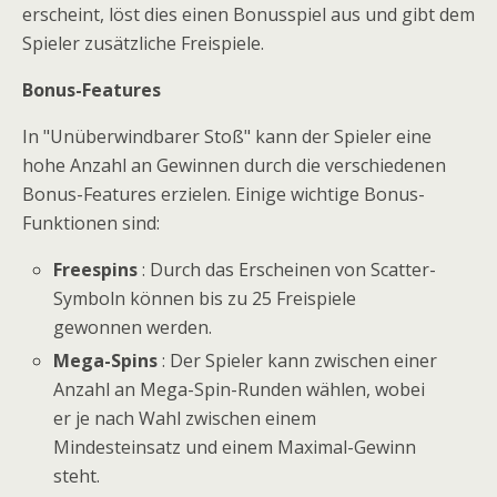
erscheint, löst dies einen Bonusspiel aus und gibt dem
Spieler zusätzliche Freispiele.
Bonus-Features
In "Unüberwindbarer Stoß" kann der Spieler eine
hohe Anzahl an Gewinnen durch die verschiedenen
Bonus-Features erzielen. Einige wichtige Bonus-
Funktionen sind:
Freespins
: Durch das Erscheinen von Scatter-
Symboln können bis zu 25 Freispiele
gewonnen werden.
Mega-Spins
: Der Spieler kann zwischen einer
Anzahl an Mega-Spin-Runden wählen, wobei
er je nach Wahl zwischen einem
Mindesteinsatz und einem Maximal-Gewinn
steht.