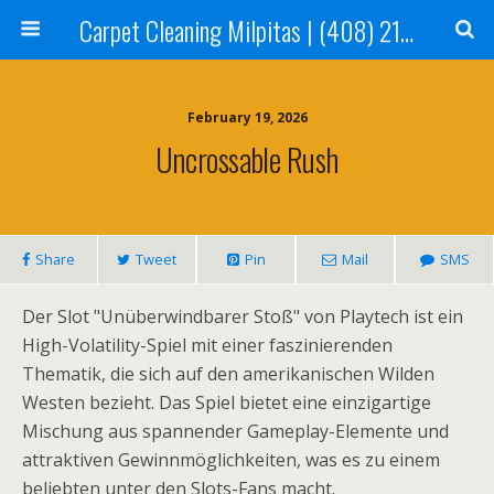
Carpet Cleaning Milpitas | (408) 214-2130
February 19, 2026
Uncrossable Rush
Share
Tweet
Pin
Mail
SMS
Der Slot "Unüberwindbarer Stoß" von Playtech ist ein
High-Volatility-Spiel mit einer faszinierenden
Thematik, die sich auf den amerikanischen Wilden
Westen bezieht. Das Spiel bietet eine einzigartige
Mischung aus spannender Gameplay-Elemente und
attraktiven Gewinnmöglichkeiten, was es zu einem
beliebten unter den Slots-Fans macht.