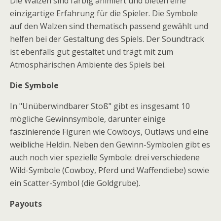
Die Walzen sind farbig animiert und bieten eine
einzigartige Erfahrung für die Spieler. Die Symbole
auf den Walzen sind thematisch passend gewählt und
helfen bei der Gestaltung des Spiels. Der Soundtrack
ist ebenfalls gut gestaltet und trägt mit zum
Atmosphärischen Ambiente des Spiels bei.
Die Symbole
In "Unüberwindbarer Stoß" gibt es insgesamt 10
mögliche Gewinnsymbole, darunter einige
faszinierende Figuren wie Cowboys, Outlaws und eine
weibliche Heldin. Neben den Gewinn-Symbolen gibt es
auch noch vier spezielle Symbole: drei verschiedene
Wild-Symbole (Cowboy, Pferd und Waffendiebe) sowie
ein Scatter-Symbol (die Goldgrube).
Payouts