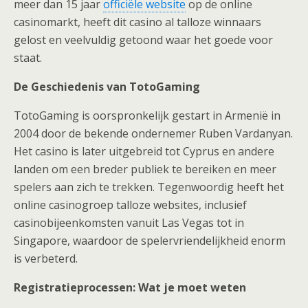
meer dan 15 jaar
officiële website
op de online
casinomarkt, heeft dit casino al talloze winnaars
gelost en veelvuldig getoond waar het goede voor
staat.
De Geschiedenis van TotoGaming
TotoGaming is oorspronkelijk gestart in Armenië in
2004 door de bekende ondernemer Ruben Vardanyan.
Het casino is later uitgebreid tot Cyprus en andere
landen om een breder publiek te bereiken en meer
spelers aan zich te trekken. Tegenwoordig heeft het
online casinogroep talloze websites, inclusief
casinobijeenkomsten vanuit Las Vegas tot in
Singapore, waardoor de spelervriendelijkheid enorm
is verbeterd.
Registratieprocessen: Wat je moet weten