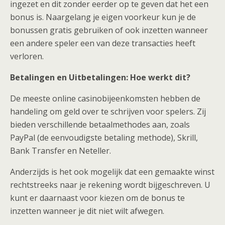
ingezet en dit zonder eerder op te geven dat het een
bonus is. Naargelang je eigen voorkeur kun je de
bonussen gratis gebruiken of ook inzetten wanneer
een andere speler een van deze transacties heeft
verloren.
Betalingen en Uitbetalingen: Hoe werkt dit?
De meeste online casinobijeenkomsten hebben de
handeling om geld over te schrijven voor spelers. Zij
bieden verschillende betaalmethodes aan, zoals
PayPal (de eenvoudigste betaling methode), Skrill,
Bank Transfer en Neteller.
Anderzijds is het ook mogelijk dat een gemaakte winst
rechtstreeks naar je rekening wordt bijgeschreven. U
kunt er daarnaast voor kiezen om de bonus te
inzetten wanneer je dit niet wilt afwegen.