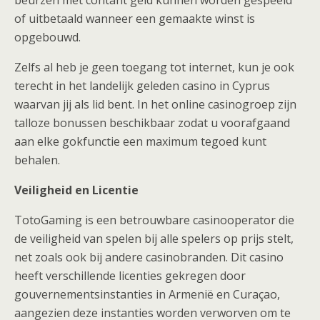
beurzen met contant geld kunnen worden gespeeld
of uitbetaald wanneer een gemaakte winst is
opgebouwd.
Zelfs al heb je geen toegang tot internet, kun je ook
terecht in het landelijk geleden casino in Cyprus
waarvan jij als lid bent. In het online casinogroep zijn
talloze bonussen beschikbaar zodat u voorafgaand
aan elke gokfunctie een maximum tegoed kunt
behalen.
Veiligheid en Licentie
TotoGaming is een betrouwbare casinooperator die
de veiligheid van spelen bij alle spelers op prijs stelt,
net zoals ook bij andere casinobranden. Dit casino
heeft verschillende licenties gekregen door
gouvernementsinstanties in Armenië en Curaçao,
aangezien deze instanties worden verworven om te