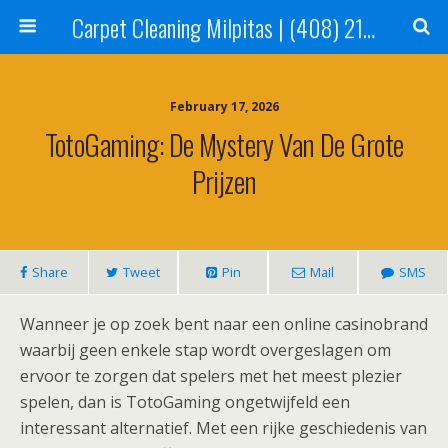
Carpet Cleaning Milpitas | (408) 214-2130
February 17, 2026
TotoGaming: De Mystery Van De Grote
Prijzen
Share
Tweet
Pin
Mail
SMS
Wanneer je op zoek bent naar een online casinobrand
waarbij geen enkele stap wordt overgeslagen om
ervoor te zorgen dat spelers met het meest plezier
spelen, dan is TotoGaming ongetwijfeld een
interessant alternatief. Met een rijke geschiedenis van