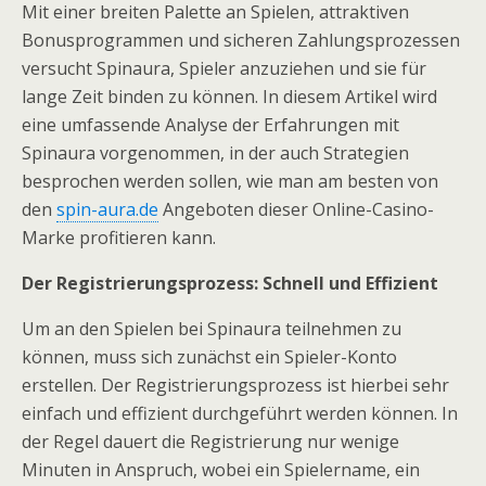
Mit einer breiten Palette an Spielen, attraktiven
Bonusprogrammen und sicheren Zahlungsprozessen
versucht Spinaura, Spieler anzuziehen und sie für
lange Zeit binden zu können. In diesem Artikel wird
eine umfassende Analyse der Erfahrungen mit
Spinaura vorgenommen, in der auch Strategien
besprochen werden sollen, wie man am besten von
den
spin-aura.de
Angeboten dieser Online-Casino-
Marke profitieren kann.
Der Registrierungsprozess: Schnell und Effizient
Um an den Spielen bei Spinaura teilnehmen zu
können, muss sich zunächst ein Spieler-Konto
erstellen. Der Registrierungsprozess ist hierbei sehr
einfach und effizient durchgeführt werden können. In
der Regel dauert die Registrierung nur wenige
Minuten in Anspruch, wobei ein Spielername, ein