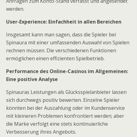
Anfragen zum Konto-Stand verfasst und angesendet
werden.
User-Experience: Einfachheit in allen Bereichen
Insgesamt kann man sagen, dass die Spieler bei
Spinaura mit einer umfassenden Auswahl von Spielen
rechnen müssen. Die verschiedenen Funktionen
ermöglichen einen effizienten Spielbetrieb.
Performance des Online-Casinos im Allgemeinen:
Eine positive Analyse
Spinauras Leistungen als Glücksspielanbieter lassen
sich durchwegs positiv bewerten. Einzelne Spieler
könnten bei der Auszahlung oder im Kundenservice
mit kleineren Problemen konfrontiert werden; aber
die Marke verfolgt eine stets kontinuierliche
Verbesserung ihres Angebots.