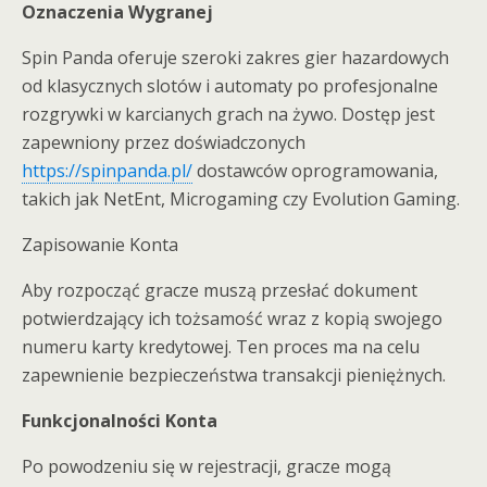
Oznaczenia Wygranej
Spin Panda oferuje szeroki zakres gier hazardowych
od klasycznych slotów i automaty po profesjonalne
rozgrywki w karcianych grach na żywo. Dostęp jest
zapewniony przez doświadczonych
https://spinpanda.pl/
dostawców oprogramowania,
takich jak NetEnt, Microgaming czy Evolution Gaming.
Zapisowanie Konta
Aby rozpocząć gracze muszą przesłać dokument
potwierdzający ich tożsamość wraz z kopią swojego
numeru karty kredytowej. Ten proces ma na celu
zapewnienie bezpieczeństwa transakcji pieniężnych.
Funkcjonalności Konta
Po powodzeniu się w rejestracji, gracze mogą