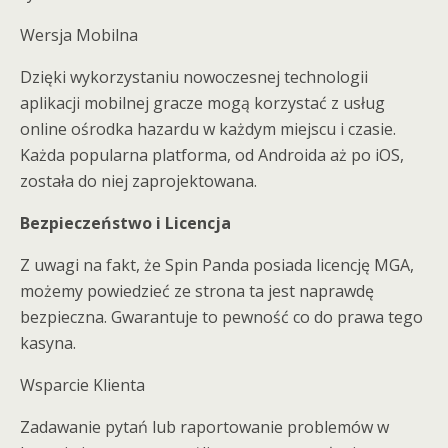
Wersja Mobilna
Dzięki wykorzystaniu nowoczesnej technologii
aplikacji mobilnej gracze mogą korzystać z usług
online ośrodka hazardu w każdym miejscu i czasie.
Każda popularna platforma, od Androida aż po iOS,
została do niej zaprojektowana.
Bezpieczeństwo i Licencja
Z uwagi na fakt, że Spin Panda posiada licencję MGA,
możemy powiedzieć ze strona ta jest naprawdę
bezpieczna. Gwarantuje to pewność co do prawa tego
kasyna.
Wsparcie Klienta
Zadawanie pytań lub raportowanie problemów w