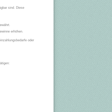
ügbar sind. Diese
ewährt.
Gewinne erhöhen.
einzahlungsbedarfe oder
ätigen: