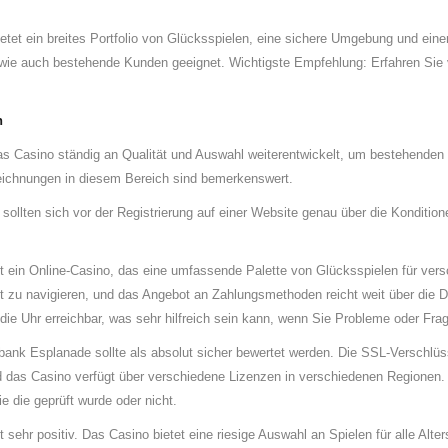
etet ein breites Portfolio von Glücksspielen, eine sichere Umgebung und eine
r wie auch bestehende Kunden geeignet. Wichtigste Empfehlung: Erfahren Sie v
n
das Casino ständig an Qualität und Auswahl weiterentwickelt, um bestehenden
eichnungen in diesem Bereich sind bemerkenswert.
r sollten sich vor der Registrierung auf einer Website genau über die Kondition
t ein Online-Casino, das eine umfassende Palette von Glücksspielen für ver
cht zu navigieren, und das Angebot an Zahlungsmethoden reicht weit über die D
die Uhr erreichbar, was sehr hilfreich sein kann, wenn Sie Probleme oder Fra
lbank Esplanade sollte als absolut sicher bewertet werden. Die SSL-Verschlüss
das Casino verfügt über verschiedene Lizenzen in verschiedenen Regionen. A
e die geprüft wurde oder nicht.
t sehr positiv. Das Casino bietet eine riesige Auswahl an Spielen für alle Alt