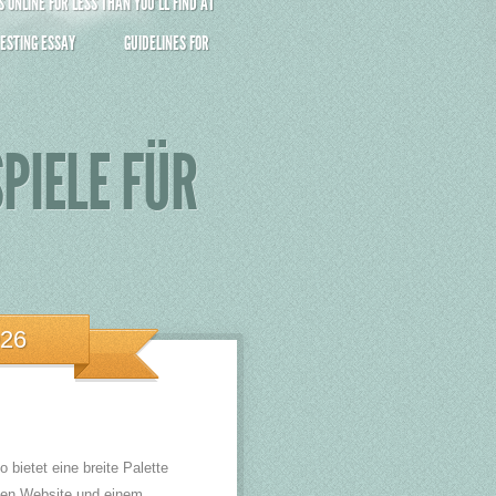
ONLINE FOR LESS THAN YOU’LL FIND AT
ESTING ESSAY
GUIDELINES FOR
PIELE FÜR
026
 bietet eine breite Palette
rnen Website und einem