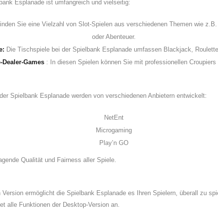
bank Esplanade ist umfangreich und vielseitig:
finden Sie eine Vielzahl von Slot-Spielen aus verschiedenen Themen wie z.B
oder Abenteuer.
e:
Die Tischspiele bei der Spielbank Esplanade umfassen Blackjack, Roulett
e-Dealer-Games
: In diesen Spielen können Sie mit professionellen Croupiers 
 der Spielbank Esplanade werden von verschiedenen Anbietern entwickelt:
NetEnt
Microgaming
Play’n GO
agende Qualität und Fairness aller Spiele.
Version ermöglicht die Spielbank Esplanade es Ihren Spielern, überall zu spi
tet alle Funktionen der Desktop-Version an.