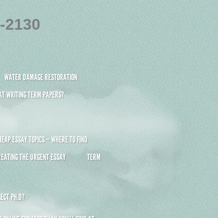
4-2130
WATER DAMAGE RESTORATION
 AT WRITING TERM PAPERS?
HEAP ESSAY TOPICS – WHERE TO FIND
REATING THE URGENT ESSAY
TERM
ECT PH.D?