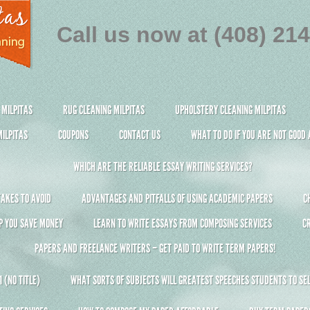
Call us now at (408) 21
 MILPITAS
RUG CLEANING MILPITAS
UPHOLSTERY CLEANING MILPITAS
ILPITAS
COUPONS
CONTACT US
WHAT TO DO IF YOU ARE NOT GOOD
WHICH ARE THE RELIABLE ESSAY WRITING SERVICES?
AKES TO AVOID
ADVANTAGES AND PITFALLS OF USING ACADEMIC PAPERS
C
P YOU SAVE MONEY
LEARN TO WRITE ESSAYS FROM COMPOSING SERVICES
C
PAPERS AND FREELANCE WRITERS – GET PAID TO WRITE TERM PAPERS!
 (NO TITLE)
WHAT SORTS OF SUBJECTS WILL GREATEST SPEECHES STUDENTS TO SEL