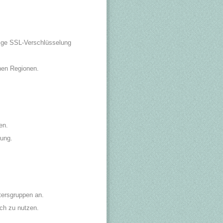
tige SSL-Verschlüsselung
nen Regionen.
en.
gung.
ltersgruppen an.
ch zu nutzen.