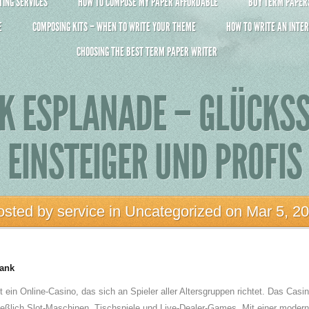
ING SERVICES
HOW TO COMPOSE MY PAPER AFFORDABLE
BUY TERM PAPERS 
E
COMPOSING KITS – WHEN TO WRITE YOUR THEME
HOW TO WRITE AN INTER
CHOOSING THE BEST TERM PAPER WRITER
K ESPLANADE – GLÜCKSS
EINSTEIGER UND PROFIS
osted by
service
in
Uncategorized
on Mar 5, 2
bank
 ein Online-Casino, das sich an Spieler aller Altersgruppen richtet. Das Casino
ießlich Slot-Maschinen, Tischspiele und Live-Dealer-Games. Mit einer mode