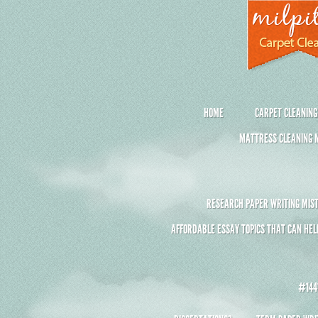
HOME
CARPET CLEANING
MATTRESS CLEANING M
RESEARCH PAPER WRITING MIST
AFFORDABLE ESSAY TOPICS THAT CAN HEL
#1441