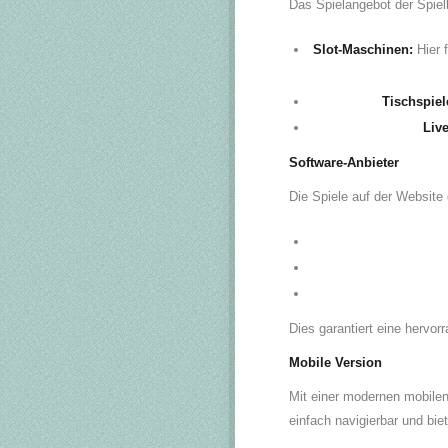
Das Spielangebot der Spiel
Slot-Maschinen:
Hier 
Tischspiel
Liv
Software-Anbieter
Die Spiele auf der Website
Dies garantiert eine hervorr
Mobile Version
Mit einer modernen mobilen 
einfach navigierbar und bie