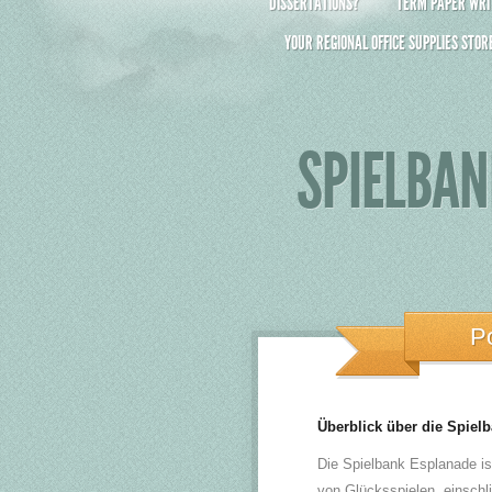
DISSERTATIONS?
TERM PAPER WRIT
YOUR REGIONAL OFFICE SUPPLIES STOR
SPIELBAN
P
Überblick über die Spiel
Die Spielbank Esplanade ist
von Glücksspielen, einschl