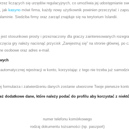
rzez liczących się urzędów regulacyjnych, co umożliwia jej udostępnianie sw
, jak
kasyno
mówi firma, każdy nowy użytkownik powinien przeczytać i zapo
minie. Siedziba firmy oraz zarząd znajduje się na terytorium Islandii.
dj jest stosunkowo prosty i przeznaczony dla graczy zainteresowanych rozegr
częcia gry należy nacisnąć przycisk „Zarejestruj się” na stronie głównej, po
ne osobowe oraz adres e-mail.
owych
utomatycznej rejestracji w konto, korzystając z tego nie trzeba już samodz
j formularza i zatwierdzeniu danych zostanie utworzone Twoje pierwsze konto
eż dodatkowe dane, które należy podać do profilu aby korzystać z niektó
numer telefonu komórkowego
rodzaj dokumentu tożsamości (np. paszport)