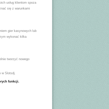
oich usług klientom spoza
znać się z warunkami
aniem gier kasynowych lub
 czym wykonać kilka
ielnie tworzyć nowego
 w Slotsdj.
rych funkcji.