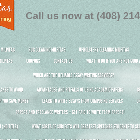
Call us now at (408) 21
 MILPITAS
RUG CLEANING MILPITAS
UPHOLSTERY CLEANING MILPITAS
ILPITAS
COUPONS
CONTACT US
WHAT TO DO IF YOU ARE NOT GOOD
WHICH ARE THE RELIABLE ESSAY WRITING SERVICES?
AKES TO AVOID
ADVANTAGES AND PITFALLS OF USING ACADEMIC PAPERS
C
P YOU SAVE MONEY
LEARN TO WRITE ESSAYS FROM COMPOSING SERVICES
C
PAPERS AND FREELANCE WRITERS – GET PAID TO WRITE TERM PAPERS!
 (NO TITLE)
WHAT SORTS OF SUBJECTS WILL GREATEST SPEECHES STUDENTS TO SEL