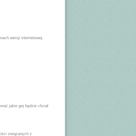
onach wersji internetowej.
rać jakie grę będzie chciał
ności związanych z