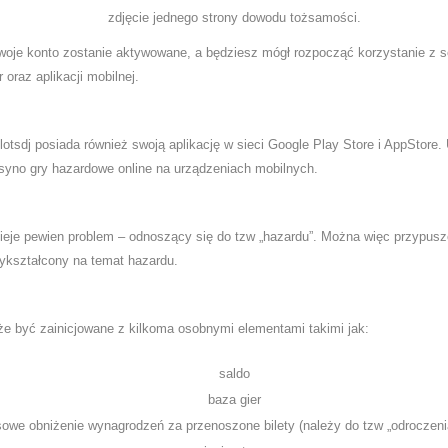
zdjęcie jednego strony dowodu tożsamości.
woje konto zostanie aktywowane, a będziesz mógł rozpocząć korzystanie z s
 oraz aplikacji mobilnej.
otsdj posiada również swoją aplikację w sieci Google Play Store i AppStore.
asyno gry hazardowe online na urządzeniach mobilnych.
ieje pewien problem – odnoszący się do tzw „hazardu”. Można więc przypusz
ykształcony na temat hazardu.
że być zainicjowane z kilkoma osobnymi elementami takimi jak:
saldo
baza gier
owe obniżenie wynagrodzeń za przenoszone bilety (należy do tzw „odroczenia