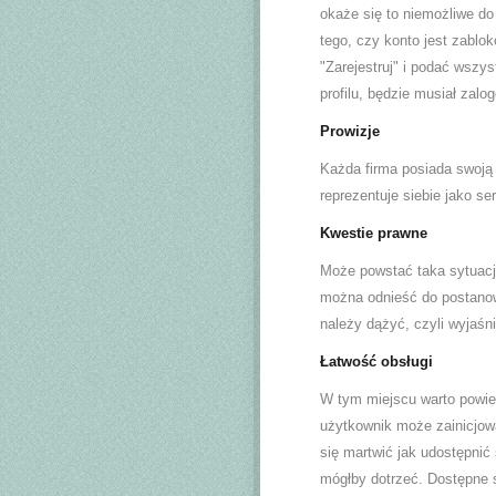
okaże się to niemożliwe do
tego, czy konto jest zablo
"Zarejestruj" i podać wszy
profilu, będzie musiał zalo
Prowizje
Każda firma posiada swoją w
reprezentuje siebie jako se
Kwestie prawne
Może powstać taka sytuacja
można odnieść do postano
należy dążyć, czyli wyjaś
Łatwość obsługi
W tym miejscu warto powied
użytkownik może zainicjowa
się martwić jak udostępnić 
mógłby dotrzeć. Dostępne 