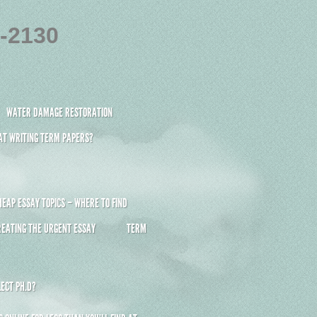
4-2130
WATER DAMAGE RESTORATION
 AT WRITING TERM PAPERS?
HEAP ESSAY TOPICS – WHERE TO FIND
REATING THE URGENT ESSAY
TERM
ECT PH.D?