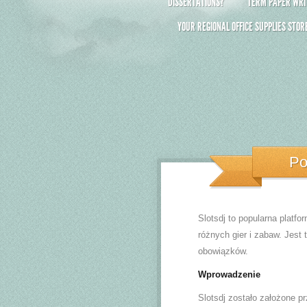
DISSERTATIONS?
TERM PAPER WRIT
YOUR REGIONAL OFFICE SUPPLIES STOR
Po
Slotsdj to popularna platfo
różnych gier i zabaw. Jest
obowiązków.
Wprowadzenie
Slotsdj zostało założone p