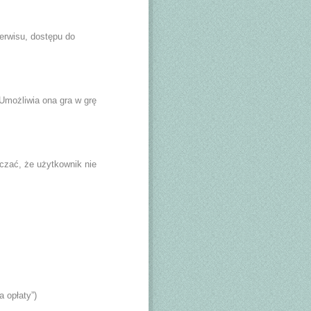
erwisu, dostępu do
 Umożliwia ona gra w grę
czać, że użytkownik nie
 opłaty”)