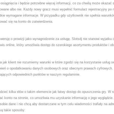
 osiągnięcia i będzie potrzebne więcej informacji, co za chwilą może okazać
kowane albo nie. Każdy nowy gracz musi wypełnić formularz rejestracyjny po 
stkie wymagane informacje. W przypadku gdy użytkownik nie spełnia warunkó
gować się na konto do zatwierdzenia.
ersję o prowizji jako wynagrodzenie za usługę. Slotsdj nie stanowi wyjatku o
rwis online, który umożliwia dostęp do szerokiego asortymentu produktów i ob
 jak klient nie rozumiemy warunki w które zgodzi się na korzystanie usług 
wień o opodatkowaniu danych osobowych oraz obecnym prawach cyfrowych. O
niających odpowiednich punktów w naszym regulaminie.
zieć kilka słów o takim elemencie jak łatwy dostęp do opuszczenia gry. W r
ć konto na stronie, co umożliwia mu uzyskanie informację o jego wyglądzie
sobie dane i nie chcą aby dostarczane w tym celu wiadomości trafiały na adre
są takie sposoby: