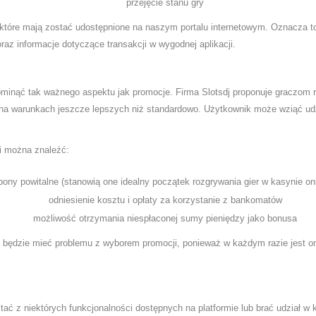
przejęcie stanu gry
, które mają zostać udostępnione na naszym portalu internetowym. Oznacza 
az informacje dotyczące transakcji w wygodnej aplikacji.
inąć tak ważnego aspektu jak promocje. Firma Slotsdj proponuje graczom r
 na warunkach jeszcze lepszych niż standardowo. Użytkownik może wziąć udz
i można znaleźć:
bony powitalne (stanowią one idealny początek rozgrywania gier w kasynie onl
odniesienie kosztu i opłaty za korzystanie z bankomatów
możliwość otrzymania niespłaconej sumy pieniędzy jako bonusa
 będzie mieć problemu z wyborem promocji, ponieważ w każdym razie jest on
stać z niektórych funkcjonalności dostępnych na platformie lub brać udział w