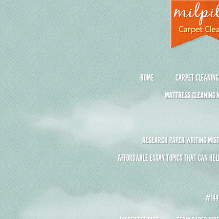
HOME
CARPET CLEANING
MATTRESS CLEANING M
RESEARCH PAPER WRITING MIST
AFFORDABLE ESSAY TOPICS THAT CAN HEL
#1441