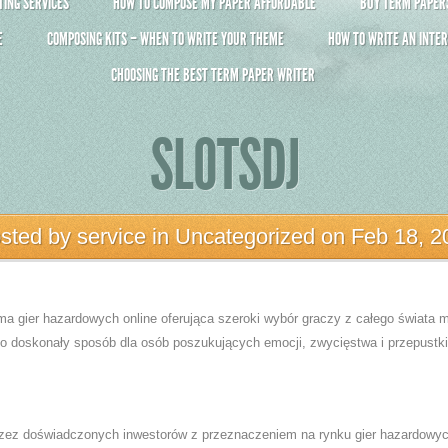
ING SERVICES
HOW TO COMPOSE MY PAPER AFFORDABLE
BUY TERM PAPERS 
E
COMPOSING KITS – WHEN TO WRITE YOUR THEME
HOW TO WRITE AN INTER
CHOOSING THE BEST TERM PAPER WRITER
SLOTSDJ
sted by
service
in
Uncategorized
on Feb 18, 2
rma gier hazardowych online oferująca szeroki wybór graczy z całego świata 
 to doskonały sposób dla osób poszukujących emocji, zwycięstwa i przepustk
rzez doświadczonych inwestorów z przeznaczeniem na rynku gier hazardowych