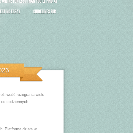
ONLINE FOR LESS THAN YOU’LL FIND AT
ESTING ESSAY
GUIDELINES FOR
026
możliwość rozegrania wielu
i od codziennych
. Platforma działa w