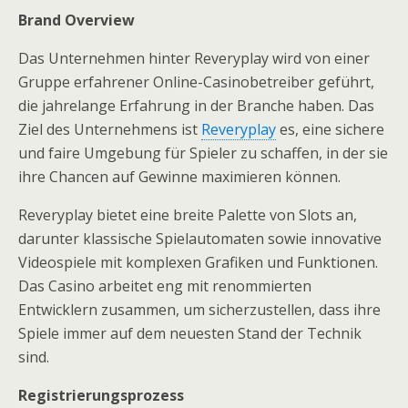
Brand Overview
Das Unternehmen hinter Reveryplay wird von einer
Gruppe erfahrener Online-Casinobetreiber geführt,
die jahrelange Erfahrung in der Branche haben. Das
Ziel des Unternehmens ist
Reveryplay
es, eine sichere
und faire Umgebung für Spieler zu schaffen, in der sie
ihre Chancen auf Gewinne maximieren können.
Reveryplay bietet eine breite Palette von Slots an,
darunter klassische Spielautomaten sowie innovative
Videospiele mit komplexen Grafiken und Funktionen.
Das Casino arbeitet eng mit renommierten
Entwicklern zusammen, um sicherzustellen, dass ihre
Spiele immer auf dem neuesten Stand der Technik
sind.
Registrierungsprozess