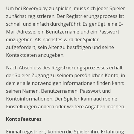
Um bei Reveryplay zu spielen, muss sich jeder Spieler
zunächst registrieren. Der Registrierungsprozess ist
schnell und einfach durchgeführt: Es genügt, eine E-
Mail-Adresse, ein Benutzername und ein Passwort
einzugeben. Als nächstes wird der Spieler
aufgefordert, sein Alter zu bestätigen und seine
Kontaktdaten anzugeben.
Nach Abschluss des Registrierungsprozesses erhält
der Spieler Zugang zu seinem persönlichen Konto, in
dem er alle notwendigen Informationen finden kann:
seinen Namen, Benutzernamen, Passwort und
Kontoinformationen. Der Spieler kann auch seine
Einstellungen ändern oder weitere Angaben machen.
Kontofeatures
Einmal registriert, können die Spieler ihre Erfahrung