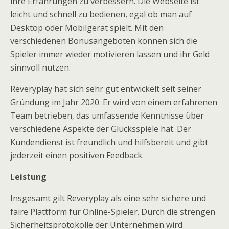
ihre Erfahrungen zu verbessern. Die Webseite ist
leicht und schnell zu bedienen, egal ob man auf
Desktop oder Mobilgerät spielt. Mit den
verschiedenen Bonusangeboten können sich die
Spieler immer wieder motivieren lassen und ihr Geld
sinnvoll nutzen.
Reveryplay hat sich sehr gut entwickelt seit seiner
Gründung im Jahr 2020. Er wird von einem erfahrenen
Team betrieben, das umfassende Kenntnisse über
verschiedene Aspekte der Glücksspiele hat. Der
Kundendienst ist freundlich und hilfsbereit und gibt
jederzeit einen positiven Feedback.
Leistung
Insgesamt gilt Reveryplay als eine sehr sichere und
faire Plattform für Online-Spieler. Durch die strengen
Sicherheitsprotokolle der Unternehmen wird