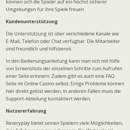
können sich die Spieler auf ein höchst sicherer
Umgebungen für ihre Spiele freuen.
Kundenunterstützung
Die Unterstützung ist über verschiedene Kanäle wie
E-Mail, Telefon oder Chat verfügbar. Die Mitarbeiter
sind freundlich und hilfsbereit.
In den Bedienungsanleitung kann man sich mit Hilfe
von Screenshots der einzelnen Schritte zum Aufrufen
einer Seite erinnern. Zudem gibt es auch eine FAQ-
Seite im Online Casino selbst. Einige Probleme können
hier direkt gelöst werden, in anderen Fällen muss die
Support-Abteilung kontaktiert werden.
Nutzererfahrung
Reveryplay bietet seinen Spielern viele Möglichkeiten,