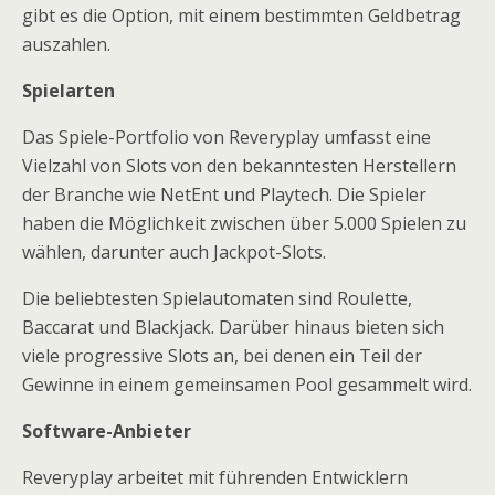
gibt es die Option, mit einem bestimmten Geldbetrag
auszahlen.
Spielarten
Das Spiele-Portfolio von Reveryplay umfasst eine
Vielzahl von Slots von den bekanntesten Herstellern
der Branche wie NetEnt und Playtech. Die Spieler
haben die Möglichkeit zwischen über 5.000 Spielen zu
wählen, darunter auch Jackpot-Slots.
Die beliebtesten Spielautomaten sind Roulette,
Baccarat und Blackjack. Darüber hinaus bieten sich
viele progressive Slots an, bei denen ein Teil der
Gewinne in einem gemeinsamen Pool gesammelt wird.
Software-Anbieter
Reveryplay arbeitet mit führenden Entwicklern