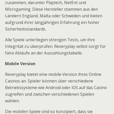
zusammen, darunter Playtech, NetEnt und
Microgaming. Diese Hersteller stammen aus den
Ländern England, Malta oder Schweden und bieten
aufgrund ihrer langjährigen Erfahrung ein hoher
Sicherheitsstandards.
Alle Spiele unterliegen strengen Tests, um ihre
Integrität zu überprüfen. Reveryplay selbst sorgt für
faire Abläufe an der Auszahlungstabelle.
Mobile Version
Reveryplay bietet eine mobile Version ihres Online
Casinos an. Spieler können über verschiedene
Betriebssysteme wie Android oder iOS auf das Casino
zugreifen und zwischen verschiedenen Spielen
wählen.
Die mobilen Spiele sind so konzipiert, dass sie