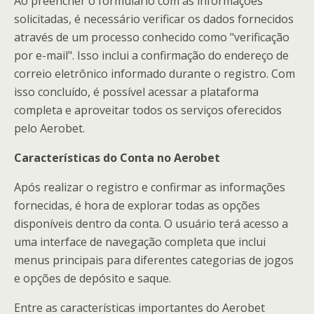
Ao preencher o formulário com as informações
solicitadas, é necessário verificar os dados fornecidos
através de um processo conhecido como "verificação
por e-mail". Isso inclui a confirmação do endereço de
correio eletrônico informado durante o registro. Com
isso concluído, é possível acessar a plataforma
completa e aproveitar todos os serviços oferecidos
pelo Aerobet.
Características do Conta no Aerobet
Após realizar o registro e confirmar as informações
fornecidas, é hora de explorar todas as opções
disponíveis dentro da conta. O usuário terá acesso a
uma interface de navegação completa que inclui
menus principais para diferentes categorias de jogos
e opções de depósito e saque.
Entre as características importantes do Aerobet