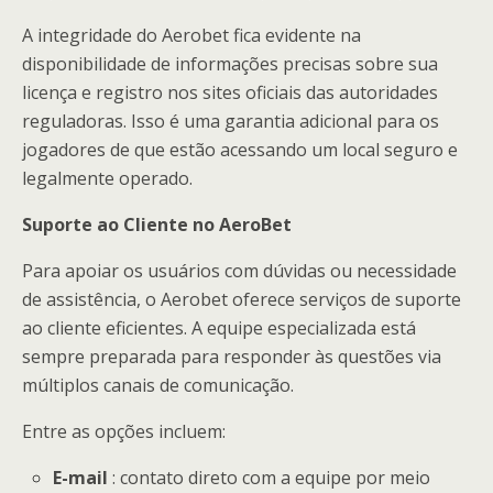
A integridade do Aerobet fica evidente na
disponibilidade de informações precisas sobre sua
licença e registro nos sites oficiais das autoridades
reguladoras. Isso é uma garantia adicional para os
jogadores de que estão acessando um local seguro e
legalmente operado.
Suporte ao Cliente no AeroBet
Para apoiar os usuários com dúvidas ou necessidade
de assistência, o Aerobet oferece serviços de suporte
ao cliente eficientes. A equipe especializada está
sempre preparada para responder às questões via
múltiplos canais de comunicação.
Entre as opções incluem:
E-mail
: contato direto com a equipe por meio