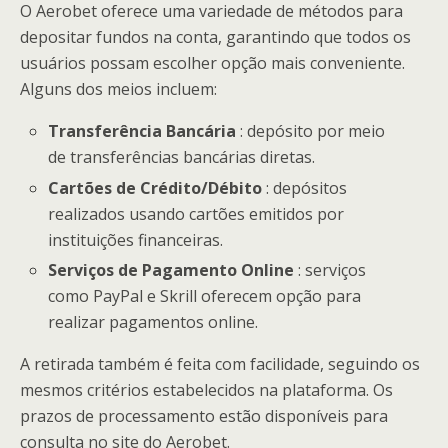
O Aerobet oferece uma variedade de métodos para
depositar fundos na conta, garantindo que todos os
usuários possam escolher opção mais conveniente.
Alguns dos meios incluem:
Transferência Bancária
: depósito por meio
de transferências bancárias diretas.
Cartões de Crédito/Débito
: depósitos
realizados usando cartões emitidos por
instituições financeiras.
Serviços de Pagamento Online
: serviços
como PayPal e Skrill oferecem opção para
realizar pagamentos online.
A retirada também é feita com facilidade, seguindo os
mesmos critérios estabelecidos na plataforma. Os
prazos de processamento estão disponíveis para
consulta no site do Aerobet.