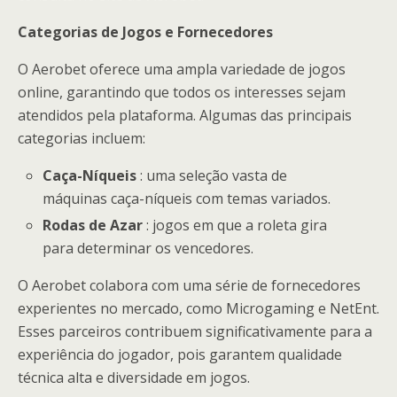
Categorias de Jogos e Fornecedores
O Aerobet oferece uma ampla variedade de jogos
online, garantindo que todos os interesses sejam
atendidos pela plataforma. Algumas das principais
categorias incluem:
Caça-Níqueis
: uma seleção vasta de
máquinas caça-níqueis com temas variados.
Rodas de Azar
: jogos em que a roleta gira
para determinar os vencedores.
O Aerobet colabora com uma série de fornecedores
experientes no mercado, como Microgaming e NetEnt.
Esses parceiros contribuem significativamente para a
experiência do jogador, pois garantem qualidade
técnica alta e diversidade em jogos.