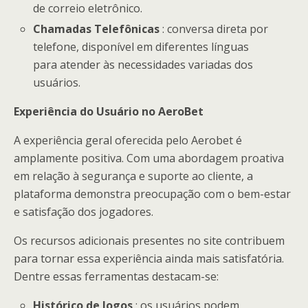
de correio eletrônico.
Chamadas Telefônicas
: conversa direta por
telefone, disponível em diferentes línguas
para atender às necessidades variadas dos
usuários.
Experiência do Usuário no AeroBet
A experiência geral oferecida pelo Aerobet é
amplamente positiva. Com uma abordagem proativa
em relação à segurança e suporte ao cliente, a
plataforma demonstra preocupação com o bem-estar
e satisfação dos jogadores.
Os recursos adicionais presentes no site contribuem
para tornar essa experiência ainda mais satisfatória.
Dentre essas ferramentas destacam-se:
Histórico de Jogos
: os usuários podem