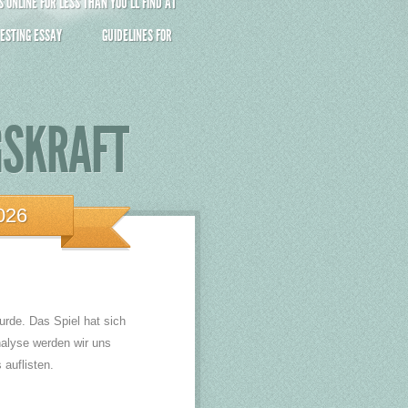
ONLINE FOR LESS THAN YOU’LL FIND AT
ESTING ESSAY
GUIDELINES FOR
GSKRAFT
026
urde. Das Spiel hat sich
nalyse werden wir uns
auflisten.