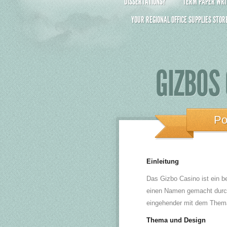
DISSERTATIONS?
TERM PAPER WRIT
YOUR REGIONAL OFFICE SUPPLIES STOR
GIZBOS
Po
Einleitung
Das Gizbo Casino ist ein be
einen Namen gemacht durch 
eingehender mit dem Thema 
Thema und Design