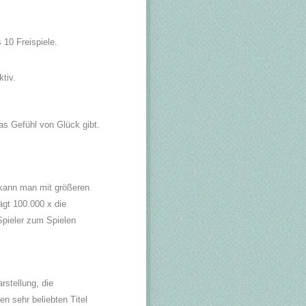
 10 Freispiele.
ktiv.
as Gefühl von Glück gibt.
 kann man mit größeren
gt 100.000 x die
Spieler zum Spielen
rstellung, die
 sehr beliebten Titel