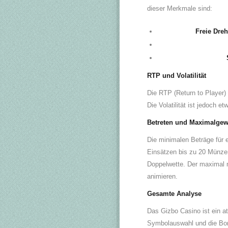
dieser Merkmale sind:
Freie Dr
RTP und Volatilität
Die RTP (Return to Player) 
Die Volatilität ist jedoch 
Betreten und Maximalgew
Die minimalen Beträge für 
Einsätzen bis zu 20 Münze
Doppelwette. Der maximal m
animieren.
Gesamte Analyse
Das Gizbo Casino ist ein at
Symbolauswahl und die Bonu