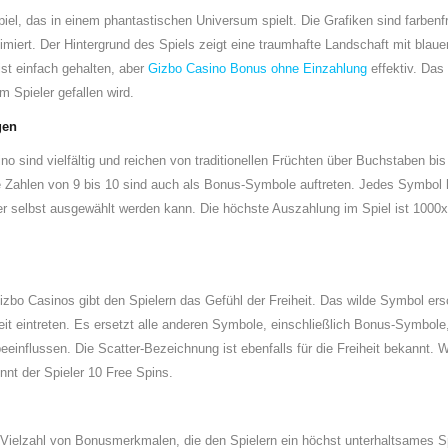
iel, das in einem phantastischen Universum spielt. Die Grafiken sind farbenf
imiert. Der Hintergrund des Spiels zeigt eine traumhafte Landschaft mit blau
st einfach gehalten, aber
Gizbo Casino Bonus ohne Einzahlung
effektiv. Das 
m Spieler gefallen wird.
gen
 sind vielfältig und reichen von traditionellen Früchten über Buchstaben bis
Zahlen von 9 bis 10 sind auch als Bonus-Symbole auftreten. Jedes Symbol h
r selbst ausgewählt werden kann. Die höchste Auszahlung im Spiel ist 1000x
zbo Casinos gibt den Spielern das Gefühl der Freiheit. Das wilde Symbol ersc
eit eintreten. Es ersetzt alle anderen Symbole, einschließlich Bonus-Symbol
einflussen. Die Scatter-Bezeichnung ist ebenfalls für die Freiheit bekannt. W
nnt der Spieler 10 Free Spins.
Vielzahl von Bonusmerkmalen, die den Spielern ein höchst unterhaltsames Sp