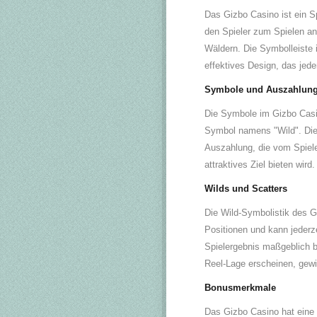
Das Gizbo Casino ist ein Sp
den Spieler zum Spielen an
Wäldern. Die Symbolleiste i
effektives Design, das jede
Symbole und Auszahlun
Die Symbole im Gizbo Casino
Symbol namens "Wild". Die 
Auszahlung, die vom Spiele
attraktives Ziel bieten wird.
Wilds und Scatters
Die Wild-Symbolistik des Gi
Positionen und kann jederz
Spielergebnis maßgeblich be
Reel-Lage erscheinen, gewi
Bonusmerkmale
Das Gizbo Casino hat eine 