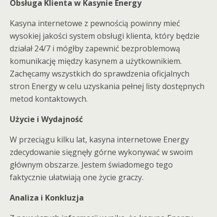
Obsługa Klienta w Kasynie Energy
Kasyna internetowe z pewnością powinny mieć
wysokiej jakości system obsługi klienta, który będzie
działał 24/7 i mógłby zapewnić bezproblemową
komunikację między kasynem a użytkownikiem.
Zachęcamy wszystkich do sprawdzenia oficjalnych
stron Energy w celu uzyskania pełnej listy dostępnych
metod kontaktowych.
Użycie i Wydajność
W przeciągu kilku lat, kasyna internetowe Energy
zdecydowanie sięgnęły górne wykonywać w swoim
głównym obszarze. Jestem świadomego tego
faktycznie ułatwiają one życie graczy.
Analiza i Konkluzja