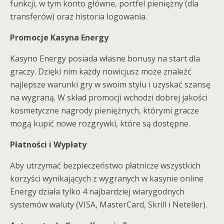
funkcji, w tym konto główne, portfel pieniężny (dla
transferów) oraz historia logowania.
Promocje Kasyna Energy
Kasyno Energy posiada własne bonusy na start dla
graczy. Dzięki nim każdy nowicjusz może znaleźć
najlepsze warunki gry w swoim stylu i uzyskać szansę
na wygraną. W skład promocji wchodzi dobrej jakości
kosmetyczne nagrody pieniężnych, którymi gracze
mogą kupić nowe rozgrywki, które są dostępne.
Płatności i Wypłaty
Aby utrzymać bezpieczeństwo płatnicze wszystkich
korzyści wynikających z wygranych w kasynie online
Energy działa tylko 4 najbardziej wiarygodnych
systemów waluty (VISA, MasterCard, Skrill i Neteller).