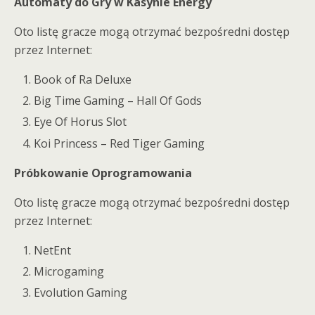
Automaty do Gry w Kasynie Energy
Oto listę gracze mogą otrzymać bezpośredni dostęp
przez Internet:
Book of Ra Deluxe
Big Time Gaming – Hall Of Gods
Eye Of Horus Slot
Koi Princess – Red Tiger Gaming
Próbkowanie Oprogramowania
Oto listę gracze mogą otrzymać bezpośredni dostęp
przez Internet:
NetEnt
Microgaming
Evolution Gaming