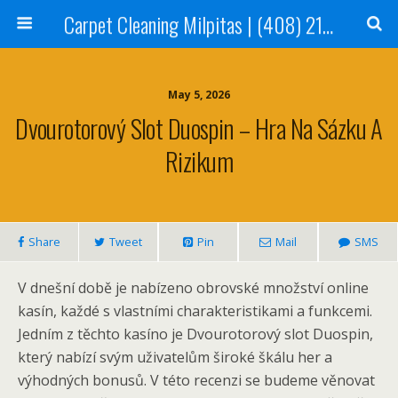
Carpet Cleaning Milpitas | (408) 214-2130
May 5, 2026
Dvourotorový Slot Duospin – Hra Na Sázku A
Rizikum
Share
Tweet
Pin
Mail
SMS
V dnešní době je nabízeno obrovské množství online
kasín, každé s vlastními charakteristikami a funkcemi.
Jedním z těchto kasíno je Dvourotorový slot Duospin,
který nabízí svým uživatelům široké škálu her a
výhodných bonusů. V této recenzi se budeme věnovat