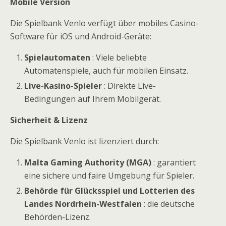
Mobile Version
Die Spielbank Venlo verfügt über mobiles Casino-
Software für iOS und Android-Geräte:
Spielautomaten
: Viele beliebte
Automatenspiele, auch für mobilen Einsatz.
Live-Kasino-Spieler
: Direkte Live-
Bedingungen auf Ihrem Mobilgerät.
Sicherheit & Lizenz
Die Spielbank Venlo ist lizenziert durch:
Malta Gaming Authority (MGA)
: garantiert
eine sichere und faire Umgebung für Spieler.
Behörde für Glücksspiel und Lotterien des
Landes Nordrhein-Westfalen
: die deutsche
Behörden-Lizenz.