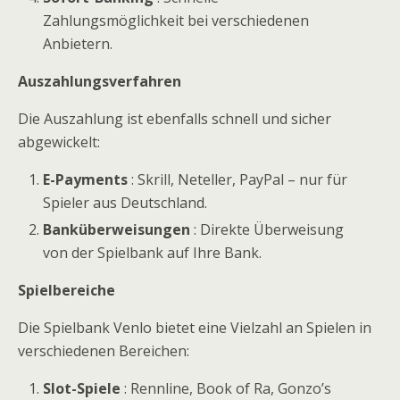
Zahlungsmöglichkeit bei verschiedenen
Anbietern.
Auszahlungsverfahren
Die Auszahlung ist ebenfalls schnell und sicher
abgewickelt:
E-Payments
: Skrill, Neteller, PayPal – nur für
Spieler aus Deutschland.
Banküberweisungen
: Direkte Überweisung
von der Spielbank auf Ihre Bank.
Spielbereiche
Die Spielbank Venlo bietet eine Vielzahl an Spielen in
verschiedenen Bereichen:
Slot-Spiele
: Rennline, Book of Ra, Gonzo’s