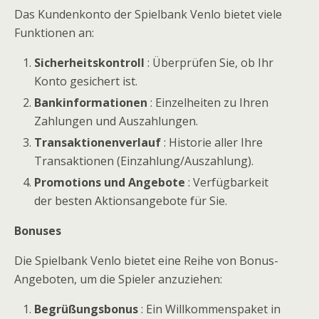
Das Kundenkonto der Spielbank Venlo bietet viele
Funktionen an:
Sicherheitskontroll
: Überprüfen Sie, ob Ihr
Konto gesichert ist.
Bankinformationen
: Einzelheiten zu Ihren
Zahlungen und Auszahlungen.
Transaktionenverlauf
: Historie aller Ihre
Transaktionen (Einzahlung/Auszahlung).
Promotions und Angebote
: Verfügbarkeit
der besten Aktionsangebote für Sie.
Bonuses
Die Spielbank Venlo bietet eine Reihe von Bonus-
Angeboten, um die Spieler anzuziehen:
Begrüßungsbonus
: Ein Willkommenspaket in