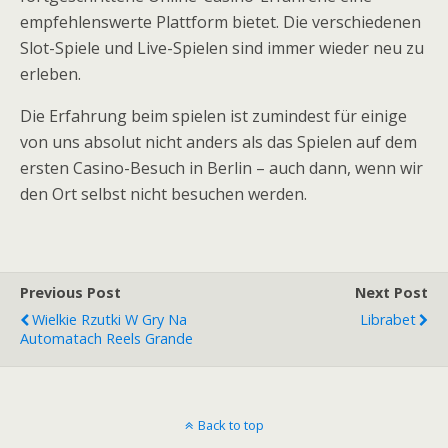
empfehlenswerte Plattform bietet. Die verschiedenen
Slot-Spiele und Live-Spielen sind immer wieder neu zu
erleben.
Die Erfahrung beim spielen ist zumindest für einige
von uns absolut nicht anders als das Spielen auf dem
ersten Casino-Besuch in Berlin – auch dann, wenn wir
den Ort selbst nicht besuchen werden.
Previous Post
Next Post
Wielkie Rzutki W Gry Na
Librabet
Automatach Reels Grande
Back to top