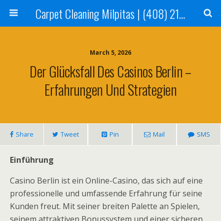
Carpet Cleaning Milpitas | (408) 214-2130
March 5, 2026
Der Glücksfall Des Casinos Berlin –
Erfahrungen Und Strategien
Share
Tweet
Pin
Mail
SMS
Einführung
Casino Berlin ist ein Online-Casino, das sich auf eine
professionelle und umfassende Erfahrung für seine
Kunden freut. Mit seiner breiten Palette an Spielen,
seinem attraktiven Bonussystem und einer sicheren