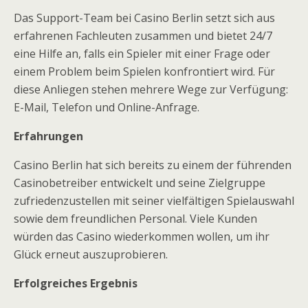
Das Support-Team bei Casino Berlin setzt sich aus
erfahrenen Fachleuten zusammen und bietet 24/7
eine Hilfe an, falls ein Spieler mit einer Frage oder
einem Problem beim Spielen konfrontiert wird. Für
diese Anliegen stehen mehrere Wege zur Verfügung:
E-Mail, Telefon und Online-Anfrage.
Erfahrungen
Casino Berlin hat sich bereits zu einem der führenden
Casinobetreiber entwickelt und seine Zielgruppe
zufriedenzustellen mit seiner vielfältigen Spielauswahl
sowie dem freundlichen Personal. Viele Kunden
würden das Casino wiederkommen wollen, um ihr
Glück erneut auszuprobieren.
Erfolgreiches Ergebnis