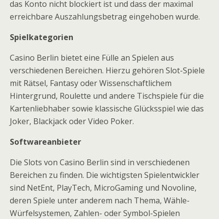
das Konto nicht blockiert ist und dass der maximal
erreichbare Auszahlungsbetrag eingehoben wurde.
Spielkategorien
Casino Berlin bietet eine Fülle an Spielen aus
verschiedenen Bereichen. Hierzu gehören Slot-Spiele
mit Rätsel, Fantasy oder Wissenschaftlichem
Hintergrund, Roulette und andere Tischspiele für die
Kartenliebhaber sowie klassische Glücksspiel wie das
Joker, Blackjack oder Video Poker.
Softwareanbieter
Die Slots von Casino Berlin sind in verschiedenen
Bereichen zu finden. Die wichtigsten Spielentwickler
sind NetEnt, PlayTech, MicroGaming und Novoline,
deren Spiele unter anderem nach Thema, Wähle-
Würfelsystemen, Zahlen- oder Symbol-Spielen