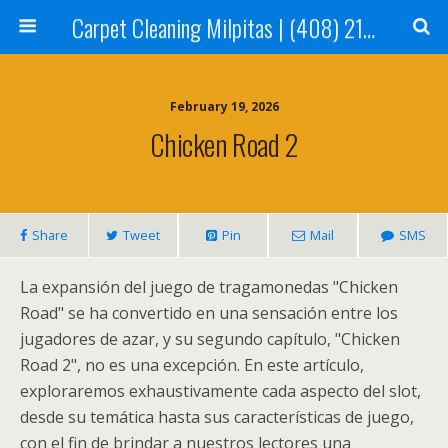
Carpet Cleaning Milpitas | (408) 214-2130
February 19, 2026
Chicken Road 2
Share
Tweet
Pin
Mail
SMS
La expansión del juego de tragamonedas "Chicken
Road" se ha convertido en una sensación entre los
jugadores de azar, y su segundo capítulo, "Chicken
Road 2", no es una excepción. En este artículo,
exploraremos exhaustivamente cada aspecto del slot,
desde su temática hasta sus características de juego,
con el fin de brindar a nuestros lectores una