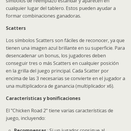
símbolos de reemplazo estándar y aparecen en
cualquier lugar del tablero. Estos pueden ayudar a
formar combinaciones ganadoras.
Scatters
Los símbolos Scatters son fáciles de reconocer, ya que
tienen una imagen azul brillante en su superficie. Para
desencadenar un bonus, los jugadores deben
conseguir tres o más Scatters en cualquier posición
en la grilla del juego principal. Cada Scatter por
encima de las 3 necesarias se convierte en el jugador a
una multiplicadora de ganancia (multiplicador x6).
Características y bonificaciones
El "Chicken Road 2" tiene varias características de
juego, incluyendo:
Recompensas
: Si un jugador consigue al