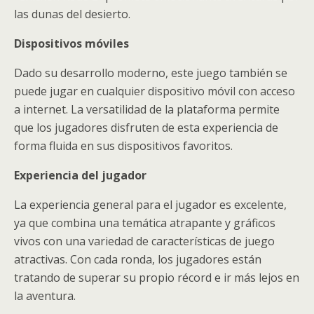
las dunas del desierto.
Dispositivos móviles
Dado su desarrollo moderno, este juego también se
puede jugar en cualquier dispositivo móvil con acceso
a internet. La versatilidad de la plataforma permite
que los jugadores disfruten de esta experiencia de
forma fluida en sus dispositivos favoritos.
Experiencia del jugador
La experiencia general para el jugador es excelente,
ya que combina una temática atrapante y gráficos
vivos con una variedad de características de juego
atractivas. Con cada ronda, los jugadores están
tratando de superar su propio récord e ir más lejos en
la aventura.