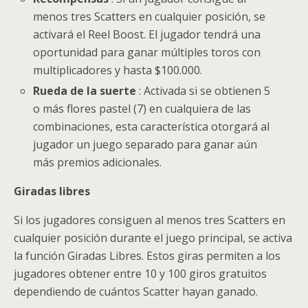
menos tres Scatters en cualquier posición, se
activará el Reel Boost. El jugador tendrá una
oportunidad para ganar múltiples toros con
multiplicadores y hasta $100.000.
Rueda de la suerte
: Activada si se obtienen 5
o más flores pastel (7) en cualquiera de las
combinaciones, esta característica otorgará al
jugador un juego separado para ganar aún
más premios adicionales.
Giradas libres
Si los jugadores consiguen al menos tres Scatters en
cualquier posición durante el juego principal, se activa
la función Giradas Libres. Estos giras permiten a los
jugadores obtener entre 10 y 100 giros gratuitos
dependiendo de cuántos Scatter hayan ganado.