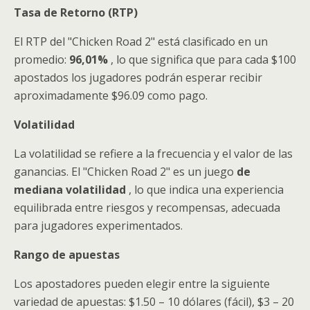
Tasa de Retorno (RTP)
El RTP del "Chicken Road 2" está clasificado en un
promedio:
96,01%
, lo que significa que para cada $100
apostados los jugadores podrán esperar recibir
aproximadamente $96.09 como pago.
Volatilidad
La volatilidad se refiere a la frecuencia y el valor de las
ganancias. El "Chicken Road 2" es un juego
de
mediana volatilidad
, lo que indica una experiencia
equilibrada entre riesgos y recompensas, adecuada
para jugadores experimentados.
Rango de apuestas
Los apostadores pueden elegir entre la siguiente
variedad de apuestas: $1.50 – 10 dólares (fácil), $3 – 20