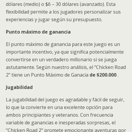
dólares (medio) o $6 – 30 dólares (avanzado). Esta
flexibilidad permite a los jugadores personalizar sus
experiencias y jugar según su presupuesto.
Punto máximo de ganancia
El punto máximo de ganancia para este juego es un
importante incentivo, ya que significa potencialmente
convertirse en un verdadero millonario si se juega
astutamente. Según nuestro análisis, el "Chicken Road
2" tiene un Punto Máximo de Ganacia
de $200.000
.
Jugabilidad
La jugabilidad del juego es agradable y fácil de seguir,
lo que la convierte en una excelente opción para
ambos principiantes y veteranos. Con frecuencia
variable de ganancias e inesperadas sorpresas, el
"Chicken Road 2" promete emocionante aventuras por