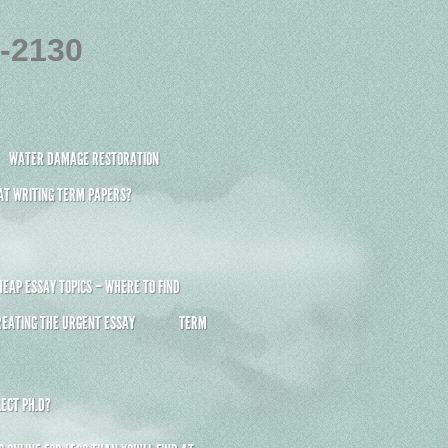
4-2130
WATER DAMAGE RESTORATION
 AT WRITING TERM PAPERS?
HEAP ESSAY TOPICS – WHERE TO FIND
REATING THE URGENT ESSAY
TERM
ECT PH.D?