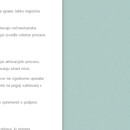
 igralec lahko registrira
ahtevajo večnestranske
 po izvedbi celotne pristave
po aktivacijski procesu.
ovanju strani mize.
tkov ter zgodovine uporabe
eti na pogoji zahtevanj v
o spremeniti s podporo
prijava, ki pomeni