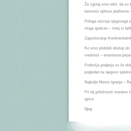
Že zgoraj smo rekli, da so 
lastnosti njihove platforme
Priloga razvoja njegovega 
vloga igralcev – torej si lah
Zaposlovanje Kontinentalni
Ko smo pridobili dostop do
vrednost – enostavna prijav
Področja podjetja so že dol
pogledat na njegovo spletn
Najbolje Mesto Igranja – Ra
Pri tej priložnosti moramo ž
igrice.
Njeg