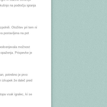
kušnjo na področju igranja
polnili. Otožitev pri tem ni
va postavljena na pot
 podcenjevala možnost
 opaženja. Prispevke je
ran, potrebno je prvo
en izkupek že daleč pred
opa vsak igralec, ki se