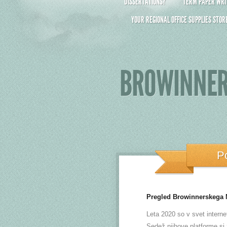
DISSERTATIONS?
TERM PAPER WRIT
YOUR REGIONAL OFFICE SUPPLIES STOR
BROWINNER
P
Pregled Browinnerskega 
Leta 2020 so v svet interne
Sedež njihove platforme si z