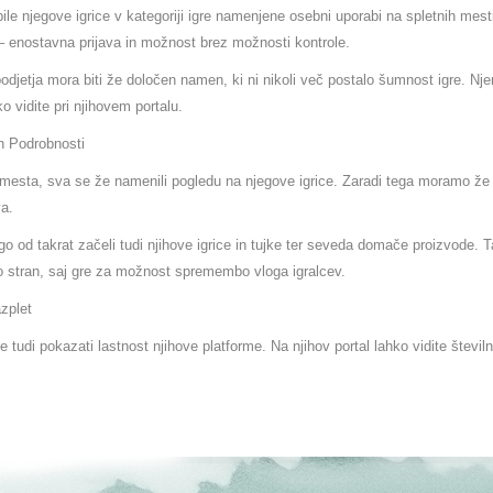
bile njegove igrice v kategoriji igre namenjene osebni uporabi na spletnih mes
 – enostavna prijava in možnost brez možnosti kontrole.
podjetja mora biti že določen namen, ki ni nikoli več postalo šumnost igre. 
ko vidite pri njihovem portalu.
h Podrobnosti
 mesta, sva se že namenili pogledu na njegove igrice. Zaradi tega moramo že
a.
go od takrat začeli tudi njihove igrice in tujke ter seveda domače proizvode. 
o stran, saj gre za možnost spremembo vloga igralcev.
zplet
e tudi pokazati lastnost njihove platforme. Na njihov portal lahko vidite številn