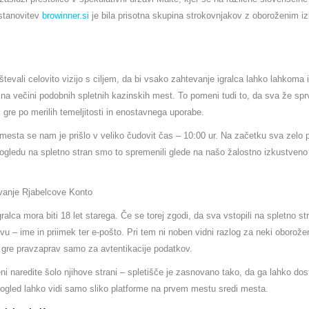
ustanovitev
browinner.si
je bila prisotna skupina strokovnjakov z oboroženim iz
tevali celovito vizijo s ciljem, da bi vsako zahtevanje igralca lahko lahkoma iz
na večini podobnih spletnih kazinskih mest. To pomeni tudi to, da sva že spr
i gre po merilih temeljitosti in enostavnega uporabe.
 mesta se nam je prišlo v veliko čudovit čas – 10:00 ur. Na začetku sva zelo
pogledu na spletno stran smo to spremenili glede na našo žalostno izkustveno
vanje Rjabelcove Konto
ralca mora biti 18 let starega. Če se torej zgodi, da sva vstopili na spletno st
ovu – ime in priimek ter e-pošto. Pri tem ni noben vidni razlog za neki oborož
r gre pravzaprav samo za avtentikacije podatkov.
 naredite šolo njihove strani – spletišče je zasnovano tako, da ga lahko dost
 pogled lahko vidi samo sliko platforme na prvem mestu sredi mesta.