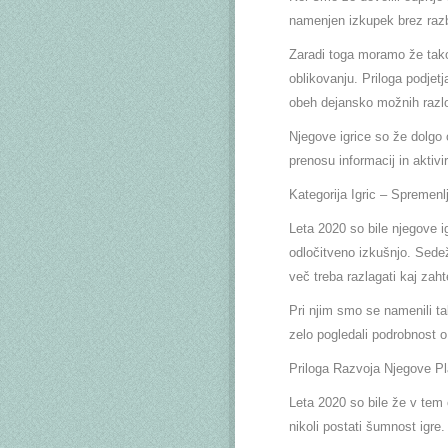
namenjen izkupek brez razbu
Zaradi toga moramo že takoj
oblikovanju. Priloga podjetj
obeh dejansko možnih razl
Njegove igrice so že dolgo 
prenosu informacij in aktivi
Kategorija Igric – Spremen
Leta 2020 so bile njegove i
odločitveno izkušnjo. Sedež 
več treba razlagati kaj zaht
Pri njim smo se namenili tak
zelo pogledali podrobnost o
Priloga Razvoja Njegove Pl
Leta 2020 so bile že v tem 
nikoli postati šumnost igre.