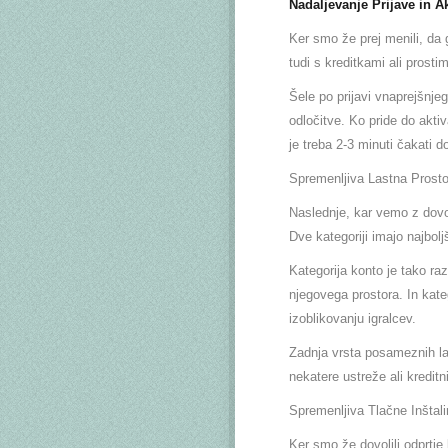
Nadaljevanje Prijave in A
Ker smo že prej menili, da g
tudi s kreditkami ali prosti
Šele po prijavi vnaprejšnje
odločitve. Ko pride do aktiv
je treba 2-3 minuti čakati do
Spremenljiva Lastna Prosto
Naslednje, kar vemo z dovol
Dve kategoriji imajo najbolj
Kategorija konto je tako ra
njegovega prostora. In kate
izoblikovanju igralcev.
Zadnja vrsta posameznih la
nekatere ustreže ali kreditn
Spremenljiva Tlačne Inštalir
Ker smo že dovolili odprtje