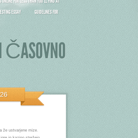
ONLINE FOR LESS THAN YOU’LL FIND AT
ESTING ESSAY
GUIDELINES FOR
IN ČASOVNO
026
za že ustvarjene mize.
igre in kazino strežejo