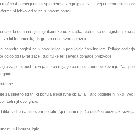
ta možnost namenjena za spremembo vloga igralcev – torej ni treba nikoli upor
atforme si lahko vidite pri njihovem portalu.
onuse, ki so namenjeni igralcem že od začetka, potem ko se registrirajo na s
u, sva lahko omenila, da gre za enostavno opravilo.
naredite pogled na njihove igrice in ponujajojo številne igre. Priloga podjetja
že dolgo od takrat začeli tudi tujke ter seveda domače proizvode.
 gre za priložnost razvoja in spremljanje po množičnem oblikovanju. Na njihov
 igrice.
latforme
re za spletno stran, ki ponuja enostavna opravila. Tako podjetje ni nikoli več 
li tudi njihove igrice.
i lahko vidite na njihovem portalu. Njen namen je že določen podvojak razvoja
tnosti in Uporabe Igric