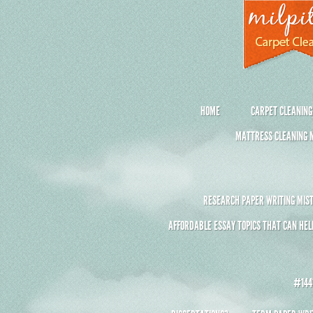
HOME
CARPET CLEANING
MATTRESS CLEANING M
RESEARCH PAPER WRITING MIST
AFFORDABLE ESSAY TOPICS THAT CAN HEL
#1441