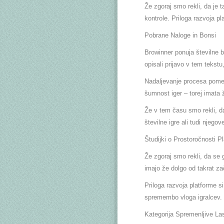
Že zgoraj smo rekli, da je 
kontrole. Priloga razvoja pl
Pobrane Naloge in Bonsi
Browinner ponuja številne b
opisali prijavo v tem tekst
Nadaljevanje procesa pomeni 
šumnost iger – torej imata 
Že v tem času smo rekli, da
številne igre ali tudi njegove
Študijki o Prostoročnosti P
Že zgoraj smo rekli, da se g
imajo že dolgo od takrat zače
Priloga razvoja platforme s
spremembo vloga igralcev.
Kategorija Spremenljive Las