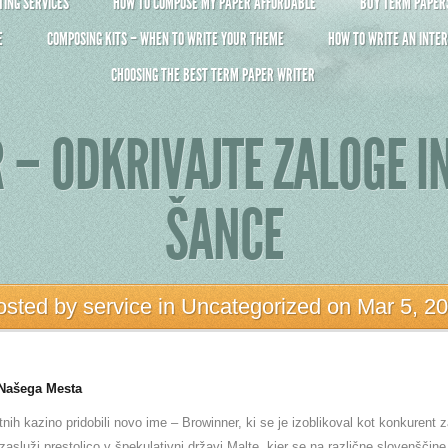
ING SERVICES
HOW TO COMPOSE MY PAPER AFFORDABLE
BUY TERM PAPERS 
E
COMPOSING KITS – WHEN TO WRITE YOUR THEME
HOW TO WRITE AN INTER
CHOOSING THE BEST TERM PAPER WRITER
 – ODKRIVAJTE ZALOGE 
ŠANCE
osted by
service
in
Uncategorized
on Mar 5, 2
Našega Mesta
tnih kazino pridobili novo ime – Browinner, ki se je izoblikoval kot konkurent 
asluži prestolico v špekulativni državi Malte, kjer se na različne slovenščine 