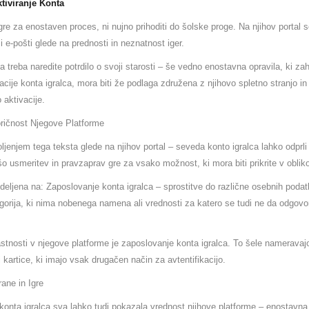
ktiviranje Konta
re za enostaven proces, ni nujno prihoditi do šolske proge. Na njihov portal se
mi e-pošti glede na prednosti in neznatnost iger.
ga treba naredite potrdilo o svoji starosti – še vedno enostavna opravila, ki z
acije konta igralca, mora biti že podlaga združena z njihovo spletno stranjo in
 aktivacije.
ričnost Njegove Platforme
jenjem tega teksta glede na njihov portal – seveda konto igralca lahko odprli 
šo usmeritev in pravzaprav gre za vsako možnost, ki mora biti prikrite v oblik
zdeljena na: Zaposlovanje konta igralca – sprostitve do različne osebnih poda
gorija, ki nima nobenega namena ali vrednosti za katero se tudi ne da odgovor
stnosti v njegove platforme je zaposlovanje konta igralca. To šele nameravaj
i kartice, ki imajo vsak drugačen način za avtentifikacijo.
ane in Igre
 konta igralca sva lahko tudi pokazala vrednost njihove platforme – enostavna 