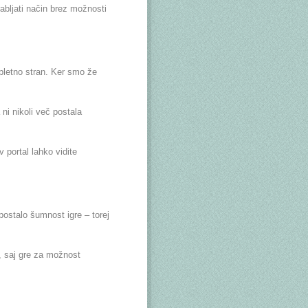
abljati način brez možnosti
pletno stran. Ker smo že
 ni nikoli več postala
 portal lahko vidite
postalo šumnost igre – torej
, saj gre za možnost