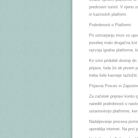
predvsem turisti. V njeno 
in kazinskih platform.
Podrobnosti o Platformi
Pri ustvarjanju mize so upoš
posebej malo drugačna kot 
razvoja igralne platforme, k
Ko smo pridobili dostop do
prijave, toda že ob prvem 
treba šele kasneje razložiti.
Prijavna Proces in Zaposlo
Za začetek pripravi konto ig
narediti podrobnosti o nasl
ustanovitvijo platforme, ke
Nadaljevanje procesa pomeni
uporablja internet. Na prvi