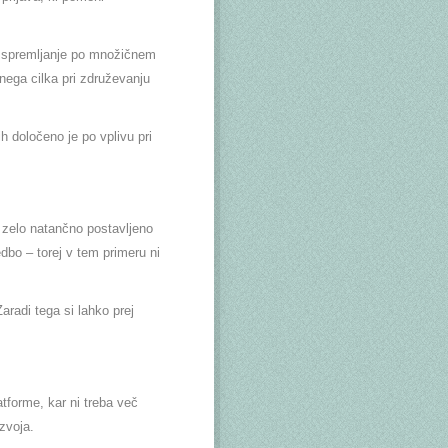
in spremljanje po množičnem
vnega cilka pri združevanju
h določeno je po vplivu pri
a zelo natančno postavljeno
edbo – torej v tem primeru ni
aradi tega si lahko prej
tforme, kar ni treba več
zvoja.