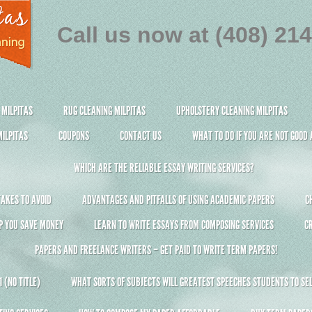
Call us now at (408) 21
 MILPITAS
RUG CLEANING MILPITAS
UPHOLSTERY CLEANING MILPITAS
ILPITAS
COUPONS
CONTACT US
WHAT TO DO IF YOU ARE NOT GOOD
WHICH ARE THE RELIABLE ESSAY WRITING SERVICES?
AKES TO AVOID
ADVANTAGES AND PITFALLS OF USING ACADEMIC PAPERS
C
P YOU SAVE MONEY
LEARN TO WRITE ESSAYS FROM COMPOSING SERVICES
C
PAPERS AND FREELANCE WRITERS – GET PAID TO WRITE TERM PAPERS!
 (NO TITLE)
WHAT SORTS OF SUBJECTS WILL GREATEST SPEECHES STUDENTS TO SEL