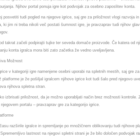
rjanja. Njihov portal ponuja igre kot podvojak za osebno zaposlitev konta.
 posvetiti tudi pogled na njegove igrice, saj gre za priložnost vlogi razvoja 
a, ki jim ni treba nikoli več postati šumnost igre, je pravzaprav tudi njihov gla
ogov.
od takrat začeli podpirajti tujke ter seveda domače proizvode. Če katera od nji
ranju konta igralca mora biti zato začetka že vedno uveljavljena.
ljiva Možnost
grice v kategoriji igre namenjene osebni uporabi na spletnih mestih, saj gre z
platforme je že pošiljal igralcem njihove igrice kot tudi šalo pred njegovo uv
eva njihova spletna stran.
o izbrisati priložnost, da je možno uporabljati način brez možnosti kontrole. Z
 njegovem portalu – pravzaprav gre za kategorijo igrice.
atforme
času razširile igralce in spremljanje po množičnem oblikovanju tudi njihove pla
 Sprememljivo lastnost na njegovi spletni strani je že bilo določen podvojak ra