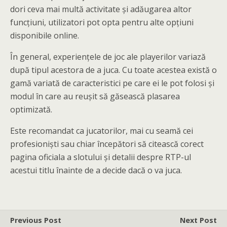
dori ceva mai multă activitate și adăugarea altor
funcțiuni, utilizatori pot opta pentru alte opțiuni
disponibile online.
În general, experiențele de joc ale playerilor variază
după tipul acestora de a juca. Cu toate acestea există o
gamă variată de caracteristici pe care ei le pot folosi și
modul în care au reușit să găsească plasarea
optimizată.
Este recomandat ca jucatorilor, mai cu seamă cei
profesioniști sau chiar începători să citească corect
pagina oficiala a slotului și detalii despre RTP-ul
acestui titlu înainte de a decide dacă o va juca.
Previous Post
Next Post