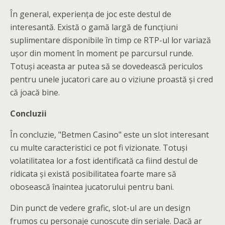
În general, experiența de joc este destul de
interesantă. Există o gamă largă de funcțiuni
suplimentare disponibile în timp ce RTP-ul lor variază
ușor din moment în moment pe parcursul runde.
Totuși aceasta ar putea să se dovedească periculos
pentru unele jucatori care au o viziune proastă și cred
că joacă bine.
Concluzii
În concluzie, "Betmen Casino" este un slot interesant
cu multe caracteristici ce pot fi vizionate. Totuși
volatilitatea lor a fost identificată ca fiind destul de
ridicata și există posibilitatea foarte mare să
obosească înaintea jucatorului pentru bani.
Din punct de vedere grafic, slot-ul are un design
frumos cu personaje cunoscute din seriale. Dacă ar