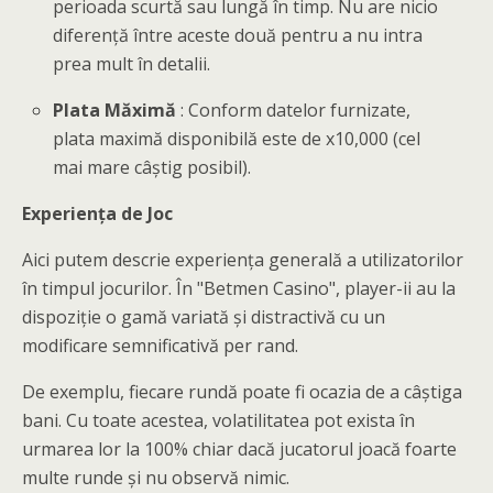
perioada scurtă sau lungă în timp. Nu are nicio
diferență între aceste două pentru a nu intra
prea mult în detalii.
Plata Măximă
: Conform datelor furnizate,
plata maximă disponibilă este de x10,000 (cel
mai mare câștig posibil).
Experiența de Joc
Aici putem descrie experiența generală a utilizatorilor
în timpul jocurilor. În "Betmen Casino", player-ii au la
dispoziție o gamă variată și distractivă cu un
modificare semnificativă per rand.
De exemplu, fiecare rundă poate fi ocazia de a câștiga
bani. Cu toate acestea, volatilitatea pot exista în
urmarea lor la 100% chiar dacă jucatorul joacă foarte
multe runde și nu observă nimic.