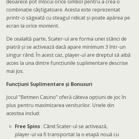
deoarece pot înlocui orice simbol pentru a crea o
combinație câștigatoare. Acesta este reprezentat
printr-o săgeată cu steagul ridicat și poate apărea pe
ecran la orice moment.
De cealaltă parte, Scater-ul are forma unei stânci de
piatră și se activează dacă apare minimum 3 într-un
singur rând. În acest caz, player-ul are dreptul să aibă
acces la una dintre funcțiunile suplimentare descrise
mai jos.
Funcțiuni Suplimentare și Bonusuri
Jocul "Betmen Casino" oferă câteva opțiuni de joc în
plus pentru maximizarea veniturilor. Unele din
acestea includ:
Free Spins
: Când Scater-ul se activează,
player-ul va fi transportat la o etapă nouă cu