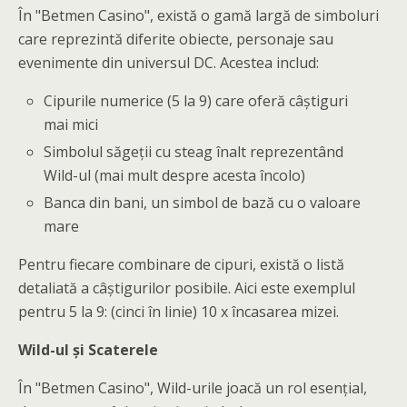
În "Betmen Casino", există o gamă largă de simboluri
care reprezintă diferite obiecte, personaje sau
evenimente din universul DC. Acestea includ:
Cipurile numerice (5 la 9) care oferă câștiguri
mai mici
Simbolul săgeții cu steag înalt reprezentând
Wild-ul (mai mult despre acesta încolo)
Banca din bani, un simbol de bază cu o valoare
mare
Pentru fiecare combinare de cipuri, există o listă
detaliată a câștigurilor posibile. Aici este exemplul
pentru 5 la 9: (cinci în linie) 10 x încasarea mizei.
Wild-ul și Scaterele
În "Betmen Casino", Wild-urile joacă un rol esențial,